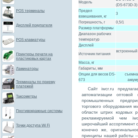
Модель
(DS-673D-3)
POS терминалы
Предел
3
взвешивания, кг
Погрешность, г
0,5/1
Дисплей покупателя
Размер платформы
Диапазон рабочих
температур
POS клавиатуры
Дисплей
встроенный 
Источник питания
Принтеры печати на
пластиковых картах
Масса, кг
Габариты, мм
Ламинаторы
Опции для весов DS-
съемная
673
аккум
Терминалы по приему
платежей
Сайт iwcr.ru предлаг
автоматизации оптовой 
Таксометры
промышленных предпри
торгового оборудования м
Противокражные системы
области штрих кодовых 
рекламируемой чем iwc
широчайший ассортимент о
Точки доступа Wi Fi
конечно же, оригинально
принципы нашей работы —