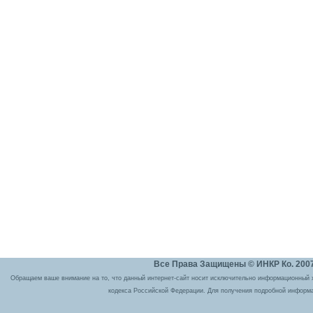
Все Права Защищены © ИНКР Ко. 2007 
Обращаем ваше внимание на то, что данный интернет-сайт носит исключительно информационный ха
кодекса Российской Федерации. Для получения подробной информа