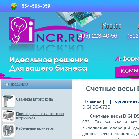
(495) 223-40-56
(812
Продукция
Счетные весы 
Сканеры штрих кода
[ Главная ]
|
[ Торговые ве
DIGI DS-673D
Принтеры печати этикеток
Счетные весы DIGI D
штрихкода
673. Так же как и его
выполнения операций дву
Кабельные принтеры
данные весы оснащены дв