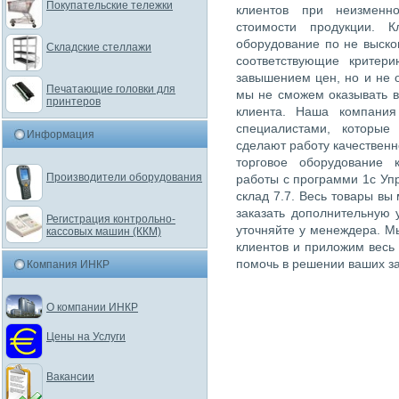
Покупательские тележки
клиентов при неизменн
стоимости продукции. К
оборудование по не выско
Складские стеллажи
соответствующие критер
завышением цен, но и не 
Печатающие головки для
мы не сможем оказывать в
принтеров
клиента. Наша компания
специалистами, которые
Информация
сделают работу качественн
торговое оборудование 
Производители оборудования
работы с программи 1с Упр
склад 7.7. Весь товары вы
заказать дополнительную 
Регистрация контрольно-
уточняйте у менеждера. М
кассовых машин (ККМ)
клиентов и приложим весь
помочь в решении ваших за
Компания ИНКР
О компании ИНКР
Цены на Услуги
Вакансии