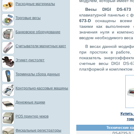
модулем, который имеет п
Расходные материалы
Весы DIGI DS-673
клавиатурной панелью с ф
Торговые весы
673-D
оснащены всеми 
такими как выполнение с
значения нуля и компенс
Банковское оборудование
вводом необходимого веса
Считыватели магнитных карт
В весах данной модифи
при простоях в работе, 
показатель энергоэффект
Этикет-пистолет
счетные весы DIGI DS-6
платформой и комплектом 
Терминалы сбора данных
Контрольно-кассовые машины
Денежные ящики
Купить 
POS принтер чеков
тов
Технические ха
Фискальные регистраторы
DS-673S-3