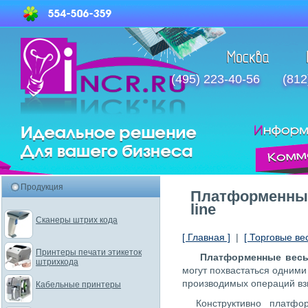
(495) 223-40-56
(812
Продукция
Платформенные 
line
Сканеры штрих кода
[ Главная ]
|
[ Торговые ве
Принтеры печати этикеток
Платформенные весы M
штрихкода
могут похвастаться одними
производимых операций вз
Кабельные принтеры
Конструктивно платф