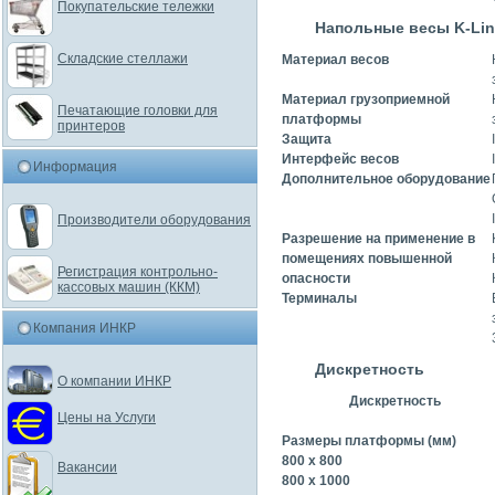
Покупательские тележки
Напольные весы K-Line
Складские стеллажи
Материал весов
Материал грузоприемной
Печатающие головки для
платформы
принтеров
Защита
Интерфейс весов
Информация
Дополнительное оборудование
Производители оборудования
Разрешение на применение в
помещениях повышенной
Регистрация контрольно-
опасности
кассовых машин (ККМ)
Терминалы
Компания ИНКР
Дискретность
О компании ИНКР
Дискретность
Цены на Услуги
Размеры платформы (мм)
800 x 800
Вакансии
800 x 1000