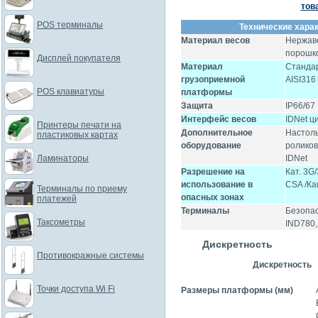
тов
POS терминалы
Технические харак
Материал весов
Нержав
порошк
Дисплей покупателя
Материал
Стандар
грузоприемной
AISI316
POS клавиатуры
платформы
Защита
IP66/67
Интерфейс весов
IDNet ц
Принтеры печати на
Дополнительное
Настоль
пластиковых картах
оборудование
роликов
Ламинаторы
IDNet
Разрешение на
Кат. 3G
использование в
CSA /Ка
Терминалы по приему
опасных зонах
платежей
Терминалы
Безопас
Таксометры
IND780,
Дискретность
Противокражные системы
Дискретность
Точки доступа Wi Fi
Размеры платформы (мм)