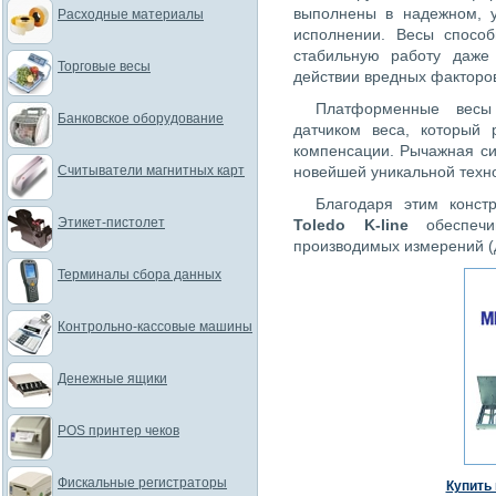
выполнены в надежном, у
Расходные материалы
исполнении. Весы спосо
стабильную работу даже
Торговые весы
действии вредных факторо
Платформенные весы 
Банковское оборудование
датчиком веса, который 
компенсации. Рычажная с
Считыватели магнитных карт
новейшей уникальной техно
Благодаря этим конст
Этикет-пистолет
Toledo K-line
обеспечив
производимых измерений (
Терминалы сбора данных
Контрольно-кассовые машины
Денежные ящики
POS принтер чеков
Фискальные регистраторы
Купить 