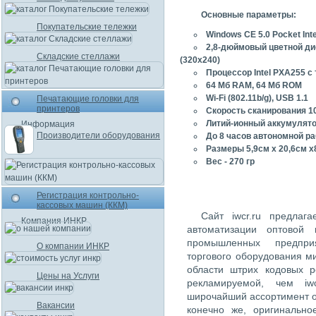
Основные параметры:
Покупательские тележки
Windows CE 5.0 Pocket Inte
2,8-дюймовый цветной д
Складские стеллажи
(320x240)
Процессор Intel PXA255 с
64 Мб RAM, 64 Мб ROM
Wi-Fi (802.11b/g), USB 1.1
Печатающие головки для
принтеров
Скорость сканирования 10
Литий-ионный аккумулят
Информация
Производители оборудования
До 8 часов автономной р
Размеры 5,9см х 20,6см х
Вес - 270 гр
Регистрация контрольно-
кассовых машин (ККМ)
Сайт iwcr.ru предлаг
Компания ИНКР
автоматизации оптовой 
промышленных предпри
О компании ИНКР
торгового оборудования м
области штрих кодовых 
Цены на Услуги
рекламируемой, чем iw
широчайший ассортимент о
Вакансии
конечно же, оригинально