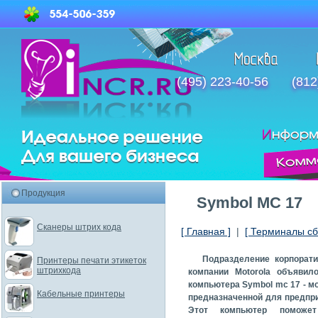
(495) 223-40-56
(812
Продукция
Symbol MC 17
Сканеры штрих кода
[ Главная ]
|
[ Терминалы сб
Подразделение корпорат
Принтеры печати этикеток
штрихкода
компании Motorola объявил
компьютера Symbol mc 17 - м
Кабельные принтеры
предназначенной для предпри
Этот компьютер поможет