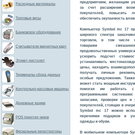
предприятиям, желающим у
Расходные материалы
за счет расширения возм
покупателей, повысить л
Торговые весы
обеспечить окупаемость влож
Компьютер Symbol mc 17 пр
Банковское оборудование
широкого спектра заказчик
торговли, в том числе п
товарами смешанно
Считыватели магнитных карт
продовольственных универса
ускорить подсчет стоимос
Этикет-пистолет
устанавливать местонахожд
цены, находить взаимодопо
получать личные рекомен
Терминалы сбора данных
особые предложения. Такж
может стать мощным инструм
Контрольно-кассовые машины
помогая им работать 
программными системами:
запасами, проверки цен и 
Денежные ящики
покупателей, стоящих в очере
Symbol mc 17 можно испо
перечнями подарков в ун
POS принтер чеков
одежды и обуви.
Фискальные регистраторы
В мобильном компьютере Sy