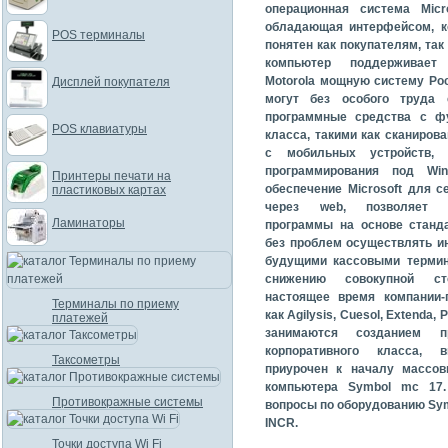
операционная система Micr
обладающая интерфейсом, к
POS терминалы
понятен как покупателям, так 
компьютер поддерживает
Motorola мощную систему Poc
Дисплей покупателя
могут без особого труда 
программные средства с фу
POS клавиатуры
класса, такими как сканиров
с мобильных устройств,
программирования под Wi
Принтеры печати на
обеспечение Microsoft для с
пластиковых картах
через web, позволяет с
Ламинаторы
программы на основе станд
без проблем осуществлять и
будущими кассовыми термин
снижению совокупной ст
настоящее время компании-п
Терминалы по приему
как Agilysis, Cuesol, Extenda, 
платежей
занимаются созданием п
корпоративного класса, 
Таксометры
приурочен к началу массов
компьютера Symbol mc 17.
Противокражные системы
вопросы по оборудованию Sym
INCR.
Точки доступа Wi Fi