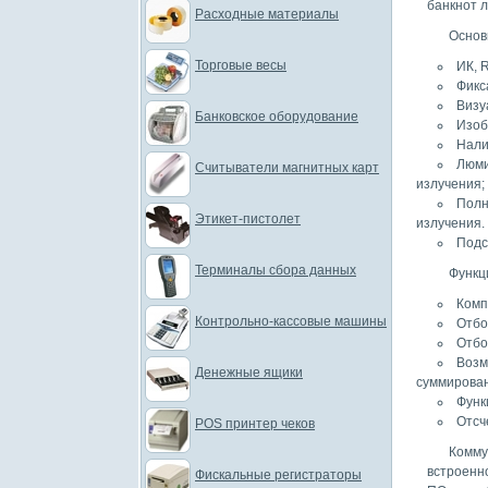
банкнот л
Расходные материалы
Основ
Торговые весы
ИК, 
Фикс
Визу
Банковское оборудование
Изоб
Нали
Люми
Считыватели магнитных карт
излучения;
Полн
Этикет-пистолет
излучения.
Подс
Терминалы сбора данных
Функц
Комп
Контрольно-кассовые машины
Отбо
Отбо
Возм
Денежные ящики
суммирова
Функ
Отсч
POS принтер чеков
Комму
встроенн
Фискальные регистраторы