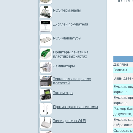
ПО на люб
POS терминалы
Дисплей покупателя
POS клавиатуры
Принтеры печати на
пластиковых картах
Дисплей
Ламинаторы
Валюты
Виды дете
Терминалы по приему
платежей
Емкость п
кармана
Таксометры
Емкость пр
кармана
Противокражные системы
Размер бан
документа,
Емкость ка
Точки доступа Wi Fi
отбраковки
Скорость с