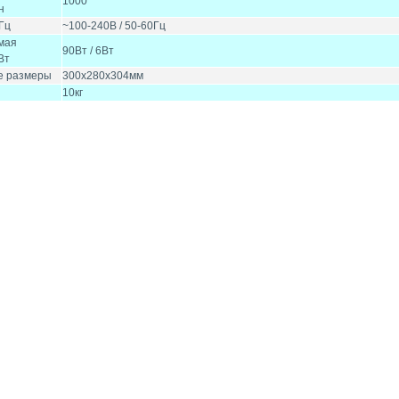
1000
н
Гц
~100-240В / 50-60Гц
мая
90Вт / 6Вт
Вт
е размеры
300x280x304мм
10кг