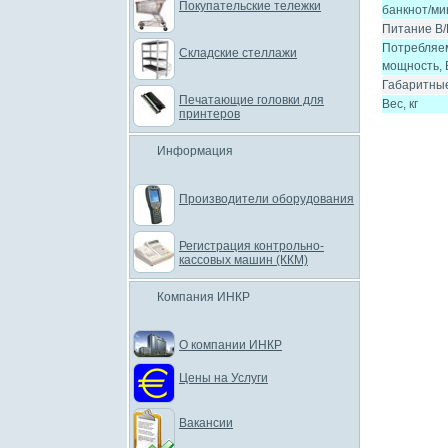
Покупательские тележки
банкнот/ми
Питание В/
Потребляе
Складские стеллажи
мощность, 
Габаритны
Печатающие головки для
Вес, кг
принтеров
Информация
Производители оборудования
Регистрация контрольно-
кассовых машин (ККМ)
Компания ИНКР
О компании ИНКР
Цены на Услуги
Вакансии