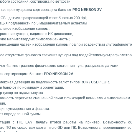
юбого состояния, сортировка по ветхости.
ные преимущества сортировщика банкнот
PRO NEKSON 2V
RGB - датчик с разрешающей способностью 200 dpi;
ация подлинности по 5 машиночитаемым аспектам
альное изображение купюры;
ражение купюры, видимое в ИК-диапазоне;
чие магнитотвердых символов банкноты;
несценция частей изображения купюры под при воздействии ультрафиолето
ое отсутствие фонового свечения купюры под воздействием ультрафиолетов
чет банкнот разного физического состояния - ультразвуковые датчики.
ии сортировщика банкнот
PRO NEKSON 2V
лексная детекция на подлинность валют типов RUR / USD / EUR.
р банкнот по номиналу и ориентации.
р купюр по годам выпуска.
ожность пересчета смешанной пачки с фиксацией номинала и выполнением
ния.
ция суммирования и фасовки.
ет определенной суммы.
тация с ПК, LAN, печать итогов работы на принтер. Возможность об
ого ПО по средствам карты micro-SD или ПК. Возможность перепрошивки вс