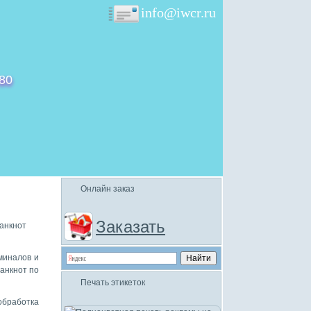
info@iwcr.ru
-80
Онлайн заказ
Заказать
анкнот
миналов и
анкнот по
Печать этикеток
обработка