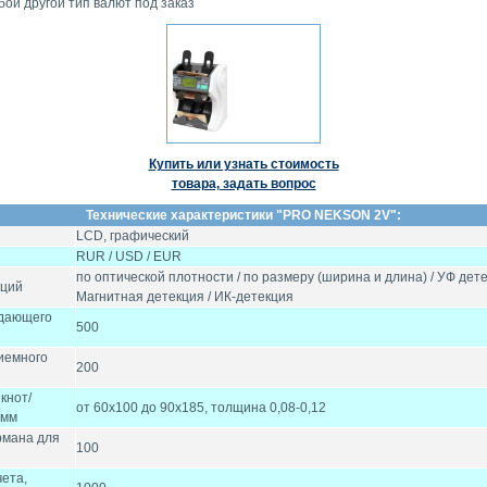
ой другой тип валют под заказ
Купить или узнать стоимость
товара, задать вопрос
Технические характеристики "
PRO NEKSON 2V
":
LCD, графический
RUR / USD / EUR
по оптической плотности / по размеру (ширина и длина) / УФ дете
кций
Магнитная детекция / ИК-детекция
одающего
500
иемного
200
кнот/
от 60x100 до 90x185, толщина 0,08-0,12
 мм
рмана для
100
чета,