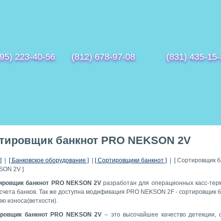
95) 223-40-56
(812) 678-97-08
(831) 435-15
тировщик банкнот PRO NEKSON 2V
]
|
[ Банковское оборудование ]
|
[ Сортировщики банкнот ]
| [ Сортировщик б
ON 2V ]
ировщик банкнот PRO NEKSON 2V
разработан для операционных касс-тер
есчета банков. Так же доступна модификация PRO NEKSON 2F - сортировщик б
ю износа(ветхости).
ировщик банкнот PRO NEKSON 2V
– это высочайшее качество детекции, 