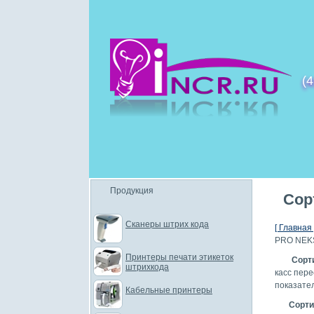
(4
Продукция
Сор
Сканеры штрих кода
[ Главная 
PRO NEKS
Принтеры печати этикеток
Сорт
штрихкода
касс пер
показател
Кабельные принтеры
Сорт