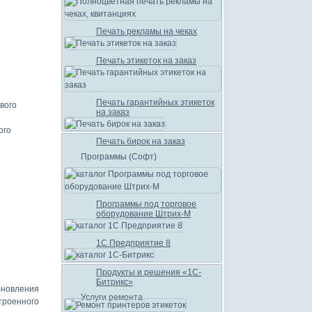
Печать рекламы на чеках
Печать этикеток на заказ
Печать гарантийных этикеток
вого
на заказ
ого
Печать бирок на заказ
Программы (Софт)
Программы под торговое
оборудование Штрих-М
1С Предприятие 8
Продукты и решения «1С-
Битрикс»
новления
Услуги ремонта
троенного