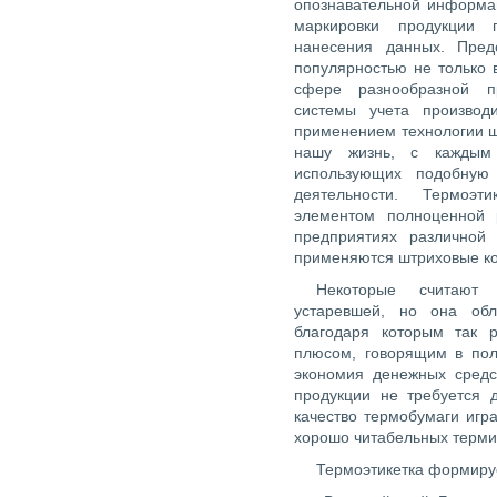
опознавательной информа
маркировки продукции 
нанесения данных. Пред
популярностью не только в
сфере разнообразной п
системы учета производ
применением технологии ш
нашу жизнь, с каждым 
использующих подобную
деятельности. Термоэ
элементом полноценной 
предприятиях различной 
применяются штриховые к
Некоторые считают 
устаревшей, но она обл
благодаря которым так 
плюсом, говорящим в поль
экономия денежных средс
продукции не требуется 
качество термобумаги игр
хорошо читабельных термич
Термоэтикетка формируе