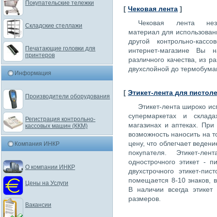
Покупательские тележки
[
Чековая лента
]
Чековая лента нез
Складские стеллажи
материал для использован
другой контрольно-касс
Печатающие головки для
интернет-магазине Вы 
принтеров
различного качества, из р
двухслойной до термобума
Информация
[
Этикет-лента для пистол
Производители оборудования
Этикет-лента широко ис
супермаркетах и склад
Регистрация контрольно-
магазинах и аптеках. При
кассовых машин (ККМ)
возможность наносить на то
цену, что облегчает ведени
Компания ИНКР
покупателя. Этикет-л
однострочного этикет - пи
О компании ИНКР
двухстрочного этикет-пис
помещается 8-10 знаков, в
Цены на Услуги
В наличии всегда этикет
размеров.
Вакансии