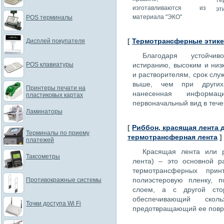
те
изготавливаются из
эт
материала "ЭКО"
POS терминалы
[
Термотрансферные этике
Дисплей покупателя
Благодаря устойчи
POS клавиатуры
истиранию, высоким и низ
и растворителям, срок служ
выше, чем при других
Принтеры печати на
нанесенная информа
пластиковых картах
первоначальный вид в тече
Ламинаторы
[
Риббон, красящая лента 
Терминалы по приему
термотрансферная лента
]
платежей
Красящая лента или ри
Таксометры
лента) – это основной р
термотрансферных прин
полиэстеровую пленку, 
Противокражные системы
слоем, а с другой сто
обеспечивающий ско
Точки доступа Wi Fi
предотвращающий ее повр