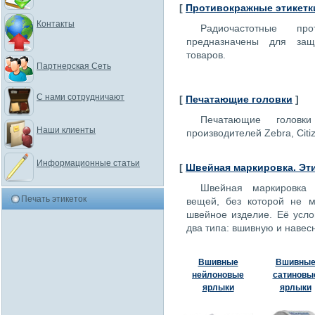
[
Противокражные этикет
Контакты
Радиочастотные про
предназначены для защ
товаров.
Партнерская Сеть
С нами сотрудничают
[
Печатающие головки
]
Печатающие головк
Наши клиенты
производителей Zebra, Citi
Информационные статьи
[
Швейная маркировка. Эт
Швейная маркировка
Печать этикеток
вещей, без которой не м
швейное изделие. Её усло
два типа: вшивную и навес
Вшивные
Вшивны
нейлоновые
сатиновы
ярлыки
ярлыки