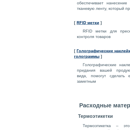
обеспечивает нанесение
тканевую ленту, который п
[
RFID метки
]
RFID метки для прес
контроля товаров
[
Голографические наклей
голограммы
]
Голографические накл
придания вашей продукц
вида, помогут сделать 
заметным
Расходные мате
Термоэтикетки
Термоэтикетка – э