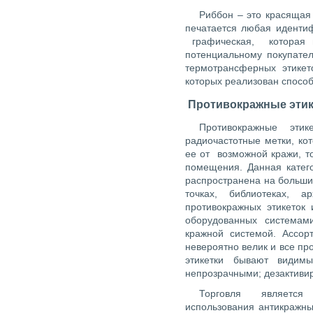
Риббон – это красящая
печатается любая иденти
графическая, которая 
потенциальному покупате
термотрансферных этикет
которых реализован способ
Противокражные этик
Противокражные эти
радиочастотные метки, ко
ее от возможной кражи, т
помещения. Данная катег
распространена на больших
точках, библиотеках, 
противокражных этикеток
оборудованных системам
кражной системой. Ассор
невероятно велик и все п
этикетки бывают видим
непрозрачными; дезактиви
Торговля являетс
использования антикражны