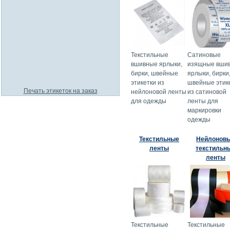
Текстильные
Сатиновые
вшивные ярлыки,
изящные вши
бирки, швейные
ярлыки, бирки
этикетки из
швейные этик
Печать этикеток на заказ
нейлоновой ленты
из сатиновой
для одежды
ленты для
маркировки
одежды
Текстильные
Нейлонов
ленты
текстильн
ленты
Текстильные
Текстильные