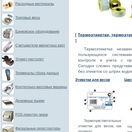
Расходные материалы
Торговые весы
Банковское оборудование
[
Термоэтикетки, термоэти
]
Считыватели магнитных карт
Термоэтикетка незам
пользующихся системам
Этикет-пистолет
контроля и учета с пр
Сегодня сложно представи
без этикеток со штрих кодо
Терминалы сбора данных
Этикетки для весов
Цве
Контрольно-кассовые машины
Денежные ящики
POS принтер чеков
Термочувствительные
этикетки для весов, как
те
Фискальные регистраторы
правило,