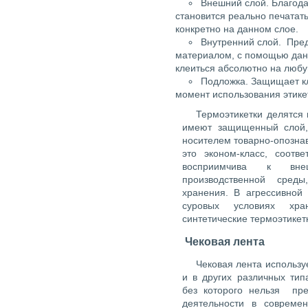
Внешний слой. Благод
становится реально печата
конкретно на данном слое.
Внутренний слой. Пред
материалом, с помощью данн
клеиться абсолютно на любу
Подложка. Защищает кл
момент использования этикет
Термоэтикетки делятся
имеют защищенный слой,
носителем товарно-опозна
это эконом-класс, соотв
восприимчива к вне
производственной сред
хранения. В агрессивной
суровых условиях хра
синтетические термоэтикет
Чековая лента
Чековая лента используе
и в других различных тип
без которого нельзя пре
деятельности в совреме