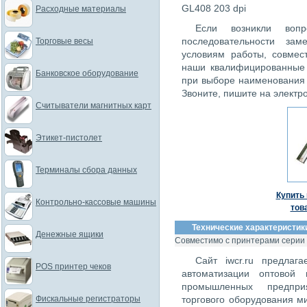
GL408 203 dpi
Расходные материалы
Если возникли вопр
последовательности за
Торговые весы
условиям работы, совме
наши квалифицированные 
Банковское оборудование
при выборе наименования
Звоните, пишите на электр
Считыватели магнитных карт
Этикет-пистолет
Терминалы сбора данных
Купить 
Контрольно-кассовые машины
тов
Технические характеристики
Денежные ящики
Совместимо с принтерами серии
Сайт iwcr.ru предлаг
POS принтер чеков
автоматизации оптовой 
промышленных предпри
Фискальные регистраторы
торгового оборудования м