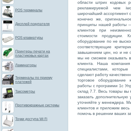
области штрих кодовых 
рекламируемой чем iwc
POS терминалы
широчайший ассортимент о
конечно же, оригинально
Дисплей покупателя
принципы нашей работы —
клиентов при неизменн
стоимости продукции. К
POS клавиатуры
оборудование по не выско
соответствующие критер
Принтеры печати на
завышением цен, но и не 
пластиковых картах
мы не сможем оказывать в
клиента. Наша компания
Ламинаторы
специалистами, которые
сделают работу качественн
Терминалы по приему
торговое оборудование 
платежей
работы с программи 1с Упр
склад 7.7. Весь товары вы
Таксометры
заказать дополнительную 
уточняйте у менеждера. М
Противокражные системы
клиентов и приложим весь
помочь в решении ваших за
Точки доступа Wi Fi