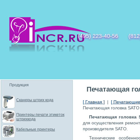
(495) 223-40-56
(812
Продукция
Печатающая го
Сканеры штрих кода
[ Главная ]
|
[ Печатающие 
Печатающая головка SATO
Принтеры печати этикеток
Печатающая головка
штрихкода
для осуществления ремон
производителя SATO.
Кабельные принтеры
Технические особенн