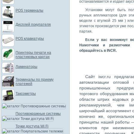
останавливается и издает акуст
Установки могут быть по
POS терминалы
ручных аппликаторов (для эт
модели с втулкой 25 мм ) или 
Дисплей покупателя
этикеток производится уже посл
партия.
POS клавиатуры
Если у вас возникнут в
Намотчики и размотчики 
обращайтесь в INCR.
Принтеры печати на
пластиковых картах
Ламинаторы
Сайт iwcr.ru предлаг
Терминалы по приему
автоматизации оптовой 
платежей
промышленных предпри
торгового оборудования м
Таксометры
области штрих кодовых 
рекламируемой, чем iw
широчайший ассортимент о
Противокражные системы
конечно же, оригинально
принципы нашей работы —
Точки доступа Wi Fi
клиентов при неизменн
стоимости продукции. К