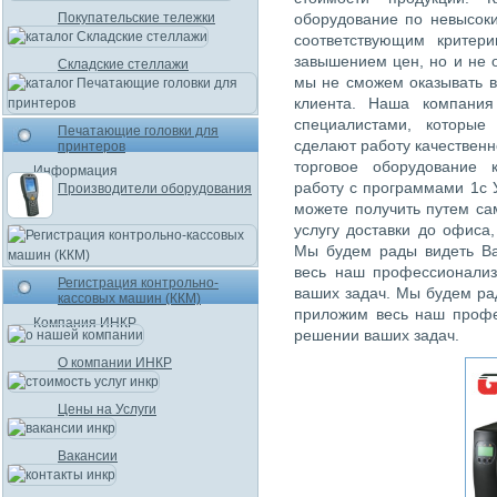
Покупательские тележки
оборудование по невысок
соответствующим критер
завышением цен, но и не 
Складские стеллажи
мы не сможем оказывать в
клиента. Наша компания
специалистами, которые
Печатающие головки для
сделают работу качественн
принтеров
торговое оборудование 
Информация
работу с программами 1с 
Производители оборудования
можете получить путем са
услугу доставки до офиса
Мы будем рады видеть Ва
весь наш профессионализ
Регистрация контрольно-
ваших задач. Мы будем рад
кассовых машин (ККМ)
приложим весь наш профе
Компания ИНКР
решении ваших задач.
О компании ИНКР
Цены на Услуги
Вакансии