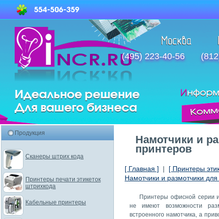
(495) 223-40-56
(812
Продукция
Намотчики и р
принтеров
Сканеры штрих кода
[ Главная ]
|
[ Принтеры этик
Намотчики и размотчики для
Принтеры печати этикеток
штрихкода
Принтеры офисной серии и
Кабельные принтеры
не имеют возможности раз
встроенного намотчика, а прив