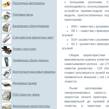
с большими рулонами. Сле
Расходные материалы
необходимость использовани
устройств приёма-подачи эт
Торговые весы
модели, приспособленных по
принтерами:
Банковское оборудование
SRA – намотчик с разжимной
SR 1 – намотчик с фиксир
втулкой
Считыватели магнитных карт
SUA –размотчик с разжимно
SU 1 –размотчик с фиксир
втулкой
Этикет-пистолет
Общие характеристик
максимальная ширина этикетки 
Терминалы сбора данных
наматываемого рулона – до 170
намотки (размотки) - 120 об
Контрольно-кассовые машины
плавно регулируется ручкой н
применяться внешние ( out ) и
этикеток.
Денежные ящики
Рычаг регулировки 
синхронизировать скорость
POS принтер чеков
скоростью печати принтера
максимальной до нулевой (м
этикетка в принтере зака
Фискальные регистраторы