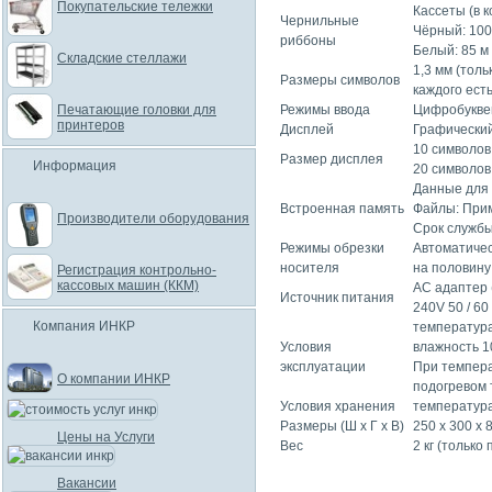
Покупательские тележки
Кассеты (в 
Чернильные
Чёрный: 100
риббоны
Белый: 85 м
Складские стеллажи
1,3 мм (толь
Размеры символов
каждого ест
Печатающие головки для
Режимы ввода
Цифробукве
принтеров
Дисплей
Графический
10 символов
Размер дисплея
Информация
20 символов
Данные для 
Встроенная память
Файлы: Прим
Производители оборудования
Срок службы
Режимы обрезки
Автоматичес
носителя
на половину
Регистрация контрольно-
кассовых машин (ККМ)
AC адаптер 
Источник питания
240V 50 / 60
Компания ИНКР
температура
Условия
влажность 1
эксплуатации
При темпера
О компании ИНКР
подогревом 
Условия хранения
температура
Размеры (Ш x Г x В)
250 x 300 x 
Цены на Услуги
Вес
2 кг (только
Вакансии