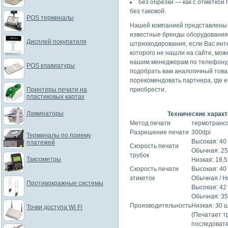
без обрезки — как с отметкой 
без таковой.
POS терминалы
Нашей компанией представлены 
известные бренды оборудования
Дисплей покупателя
штрихкодирования, если Вас инт
которого не нашли на сайте, мож
нашим менеджерам по телефону, 
POS клавиатуры
подобрать вам аналогичный това
порекомендовать партнера, где 
Принтеры печати на
приобрести.
пластиковых картах
Ламинаторы
Технические характ
Метод печати
термотранс
Разрешение печати
300dpi
Терминалы по приему
Высокая: 40
платежей
Скорость печати
Обычная: 25
трубок
Таксометры
Низкая: 18,5
Скорость печати
Высокая: 40
этикеток
Обычная / Ни
Противокражные системы
Высокая: 42
Обычная: 35
Производительность
Низкая: 30 
Точки доступа Wi Fi
(Печатает т
последовате