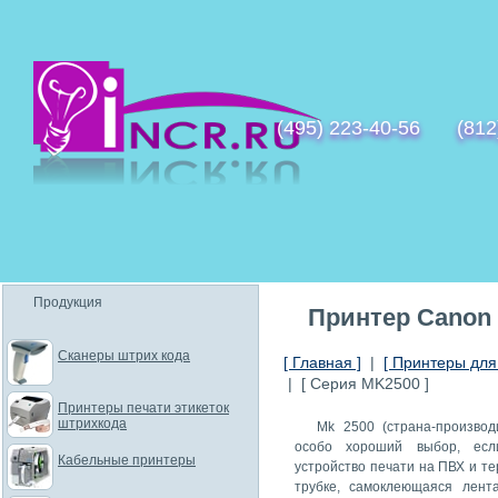
(495) 223-40-56
(812
Продукция
Принтер Canon
Сканеры штрих кода
[ Главная ]
|
[ Принтеры для
| [ Серия MK2500 ]
Принтеры печати этикеток
штрихкода
Mk 2500 (страна-производ
особо хороший выбор, есл
Кабельные принтеры
устройство печати на ПВХ и т
трубке, самоклеющаяся лент