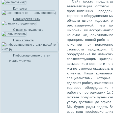
Сайт iwcr.ru предлаг
автоматизации оптовой 
Контакты
промышленных предпри
торгового оборудования м
Партнерская Сеть
области штрих кодовых 
рекламируемой, чем iw
С нами сотрудничают
широчайший ассортимент о
конечно же, оригинально
принципы нашей работы —
Наши клиенты
клиентов при неизменн
стоимости продукции. К
оборудование по невысок
Информационные статьи
соответствующим критер
Печать этикеток
завышением цен, но и не 
мы не сможем оказывать в
клиента. Наша компания
специалистами, которые
сделают работу качественн
торговое оборудование 
работу с программами 1с 
можете получить путем са
услугу доставки до офиса
Мы будем рады видеть Ва
весь наш профессионализ