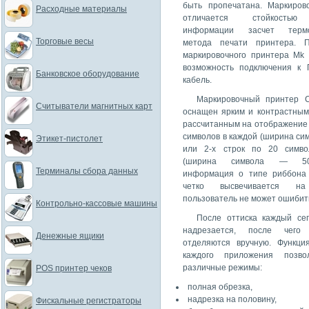
быть пропечатана. Маркиров
Расходные материалы
отличается стойкостью
информации засчет термо
Торговые весы
метода печати принтера. П
маркировочного принтера Mk 
возможность подключения к
Банковское оборудование
кабель.
Маркировочный принтер 
Считыватели магнитных карт
оснащен ярким и контрастным
рассчитанным на отображение 2
символов в каждой (ширина си
Этикет-пистолет
или 2-х строк по 20 симво
(ширина символа — 50
Терминалы сбора данных
информация о типе риббона 
четко высвечивается н
пользователь не может ошибит
Контрольно-кассовые машины
После оттиска каждый сег
надрезается, после чего
Денежные ящики
отделяются вручную. Функци
каждого приложения позво
различные режимы:
POS принтер чеков
полная обрезка,
надрезка на половину,
Фискальные регистраторы