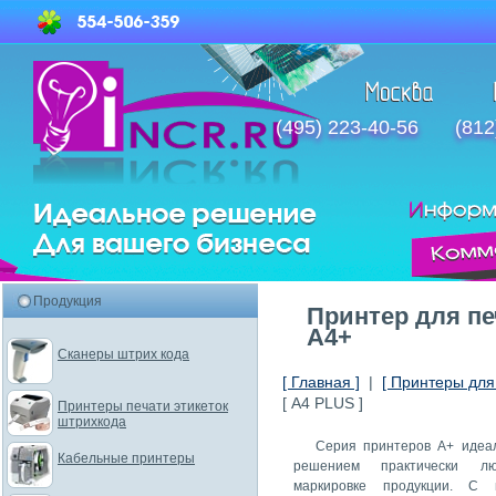
(495) 223-40-56
(812
Продукция
Принтер для пе
А4+
Сканеры штрих кода
[ Главная ]
|
[ Принтеры для 
[ А4 PLUS ]
Принтеры печати этикеток
штрихкода
Серия принтеров A+ идеал
Кабельные принтеры
решением практически л
маркировке продукции. С