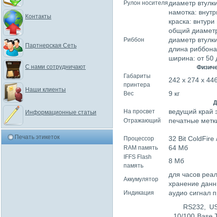
диаметр втулки
Рулон носителя
намотка: внут
Контакты
краска: внтури
общий диаметр
диаметр втулки
Риббон
Партнерская Сеть
длина риббона
ширина: от 50 
С нами сотрудничают
Физиче
Габариты
242 х 274 х 44
принтера
Наши клиенты
9 кг
Вес
Д
ведущий край 
На просвет
Информационные статьи
печатные метк
Отражающий
Печать этикеток
32 Bit ColdFire
Процессор
64 Мб
RAM память
IFFS Flash
8 Мб
память
для часов реал
Аккумулятор
хранение данн
аудио сигнал 
Индикация
RS232, US
10/100 Base T