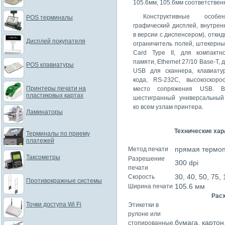
105.6мм, 105.6мм соответствен
Конструктивные особе
POS терминалы
графический дисплей, внутрен
в версии с диспенсером), отк
Дисплей покупателя
ограничитель полей, штекерн
Card Type II, для компакт
памяти, Ethernet 27/10 Base-T,
POS клавиатуры
USB для сканнера, клавиату
кода, RS-232C, высокоскоро
Принтеры печати на
место сопряжения USB. В
пластиковых картах
шестигранный универсальный
ко всем узлам принтера.
Ламинаторы
Технические хар
Терминалы по приему
платежей
прямая термоп
Метод печати
Таксометры
Разрешение
300 dpi
печати
30, 40, 50, 75,
Скорость
Противокражные системы
105.6 мм
Ширина печати
Рас
Точки доступа Wi Fi
Этикетки в
рулоне или
бумага, картон
стопированные,