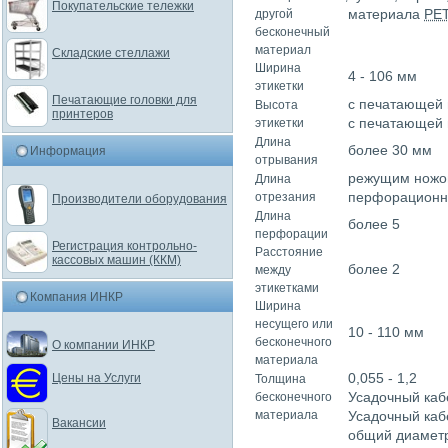
Покупательские тележки
материала
PE
другой
бесконечный
материал
Складские стеллажи
Ширина
4 - 106 мм
этикетки
Печатающие головки для
с печатающей г
Высота
принтеров
с печатающей г
этикетки
Длина
более 30 мм
Информация
отрывания
режущим ножо
Длина
перфорационн
отрезания
Производители оборудования
Длина
более 5
перфорации
Регистрация контрольно-
Расстояние
кассовых машин (ККМ)
более 2
между
этикетками
Компания ИНКР
Ширина
несущего или
10 - 110 мм
бесконечного
О компании ИНКР
материала
0,055 - 1,2
Цены на Услуги
Толщина
Усадочный каб
бесконечного
материала
Усадочный кабе
Вакансии
общий диаметр