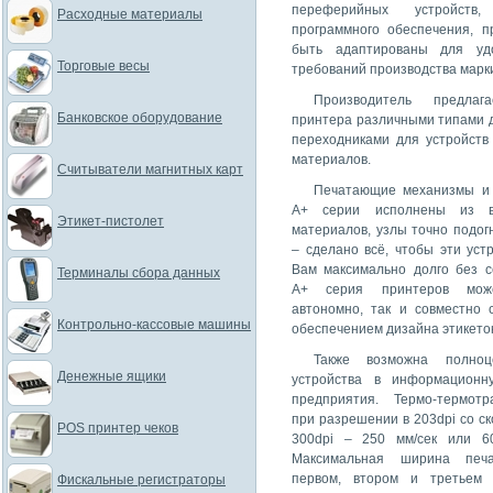
переферийных устройств
Расходные материалы
программного обеспечения, п
быть адаптированы для удо
Торговые весы
требований производства марк
Производитель предлага
Банковское оборудование
принтера различными типами д
переходниками для устройств
материалов.
Считыватели магнитных карт
Печатающие механизмы и 
A+ серии исполнены из вы
Этикет-пистолет
материалов, узлы точно подог
– сделано всё, чтобы эти уст
Вам максимально долго без с
Терминалы сбора данных
A+ серия принтеров мож
автономно, так и совместно 
Контрольно-кассовые машины
обеспечением дизайна этикеток
Также возможна полноц
Денежные ящики
устройства в информационн
предприятия. Термо-термот
при разрешении в 203dpi со ск
POS принтер чеков
300dpi – 250 мм/сек или 60
Максимальная ширина печ
первом, втором и третьем 
Фискальные регистраторы