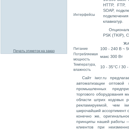
HTTP, FTP, 
SOAP, подклю
Интерфейсы
подключени
клавиатур.
Опционал
PSK (TKIP), 
Ус
100 - 240 В ~ 5
Питание
Печать этикеток на заказ
Потребляемая
макс 300 Вт
мощность
Температура,
10 - 35°C / 30
влажность
Сайт iwcr.ru предлаг
автоматизации оптовой 
промышленных предпри
торгового оборудования м
области штрих кодовых 
рекламируемой, чем iw
широчайший ассортимент о
конечно же, оригинально
принципы нашей работы —
клиентов при неизменн