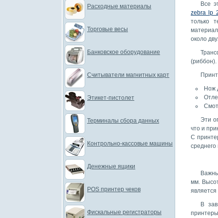
Все э
Расходные материалы
zebra lp 
только т
Торговые весы
материал
около дву
Банковское оборудование
Транс
(риббон).
Считыватели магнитных карт
Принт
Нож 
Отле
Этикет-пистолет
Смот
Эти о
Терминалы сбора данных
что и при
С принте
Контрольно-кассовые машины
среднего
Денежные ящики
Важны
мм. Высот
POS принтер чеков
является
В зав
Фискальные регистраторы
принтеры 