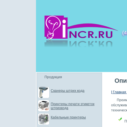
(4
Продукция
Опи
Сканеры штрих кода
[ Главная 
Преи
Принтеры печати этикеток
обслужи
штрихкода
техничес
Кабельные принтеры
П