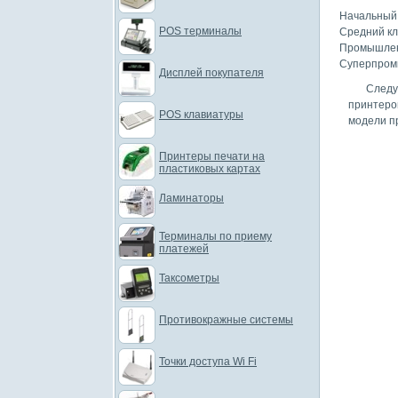
Начальный к
POS терминалы
Средний кла
Промышленны
Суперпромы
Дисплей покупателя
Следу
принтеро
POS клавиатуры
модели пр
Принтеры печати на
пластиковых картах
Ламинаторы
Терминалы по приему
платежей
Таксометры
Противокражные системы
Точки доступа Wi Fi