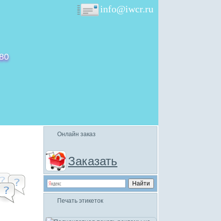
info@iwcr.ru
-80
Онлайн заказ
Заказать
Печать этикеток