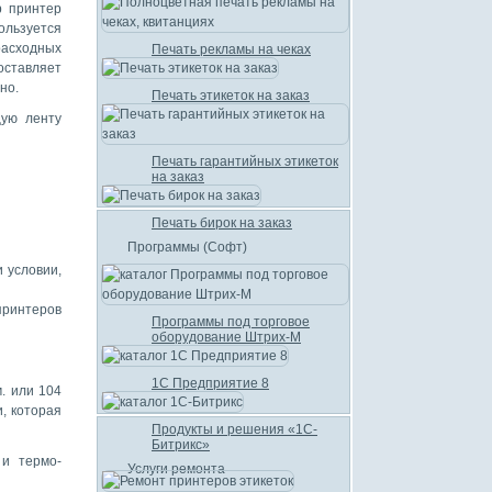
р принтер
ользуется
расходных
Печать рекламы на чеках
оставляет
но.
Печать этикеток на заказ
щую ленту
Печать гарантийных этикеток
на заказ
Печать бирок на заказ
Программы (Софт)
и условии,
принтеров
Программы под торговое
оборудование Штрих-М
1С Предприятие 8
. или 104
, которая
Продукты и решения «1С-
Битрикс»
 и термо-
Услуги ремонта