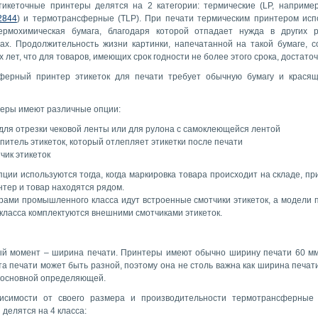
тикеточные принтеры делятся на 2 категории: термические (LP, наприме
2844
) и термотрансферные (TLP). При печати термическим принтером исп
ермохимическая бумага, благодаря которой отпадает нужда в других 
ах. Продолжительность жизни картинки, напечатанной на такой бумаге, с
х лет, что для товаров, имеющих срок годности не более этого срока, достаточ
ферный принтер этикеток для печати требует обычную бумагу и крася
еры имеют различные опции:
для отрезки чековой ленты или для рулона с самоклеющейся лентой
питель этикеток, который отлепляет этикетки после печати
чик этикеток
пции используются тогда, когда маркировка товара происходит на складе, пр
нтер и товар находятся рядом.
рами промышленного класса идут встроенные смотчики этикеток, а модели 
 класса комплектуются внешними смотчиками этикеток.
й момент – ширина печати. Принтеры имеют обычно ширину печати 60 мм
а печати может быть разной, поэтому она не столь важна как ширина печати
 основной определяющей.
исимости от своего размера и производительности термотрансферные
делятся на 4 класса: