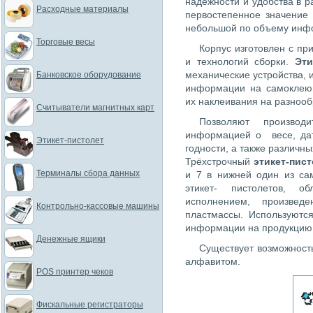
надежности и удобства в р
Расходные материалы
первостепенное значение
небольшой по объему инфо
Торговые весы
Корпус изготовлен с п
и технологий сборки.
Эти
механические устройства,
Банковское оборудование
информации на самоклеющ
их наклеивания на разноо
Считыватели магнитных карт
Позволяют производ
информацией о весе, дат
Этикет-пистолет
годности, а также различны
Трёхстрочный
этикет-пис
Терминалы сбора данных
и 7 в нижней один из са
этикет- пистолетов, 
исполнением, произвед
Контрольно-кассовые машины
пластмассы. Используютс
информации на продукцию
Денежные ящики
Существует возможность
алфавитом.
POS принтер чеков
Фискальные регистраторы