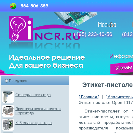
(495) 223-40-56
(812
Продукция
Этикет-пистоле
Сканеры штрих кода
[ Главная ]
|
[ Аппликаторы
Этикет-пистолет Open T117
Принтеры печати этикеток
Этикет-пистолет
от п
штрихкода
этикет-пистолеты, выпуск
лет, за счёт проработанно
Кабельные принтеры
производителя показы