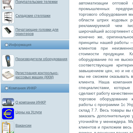
Покупательские тележки
автоматизации оптовой 
промышленных предпри
торгового оборудования м
Складские стеллажи
области штрих кодовых 
рекламируемой чем iwc
Печатающие головки для
широчайший ассортимент о
принтеров
конечно же, оригинально
принципы нашей работы —
Информация
клиентов при неизменн
стоимости продукции. К
Производители оборудования
оборудование по не выско
соответствующие критер
завышением цен, но и не 
Регистрация контрольно-
мы не сможем оказывать в
кассовых машин (ККМ)
клиента. Наша компания
специалистами, которые
Компания ИНКР
сделают работу качественн
торговое оборудование 
О компании ИНКР
работы с программи 1с Упр
склад 7.7. Весь товары вы
Цены на Услуги
заказать дополнительную 
уточняйте у менеждера. М
Вакансии
клиентов и приложим весь
помочь в решении ваших за