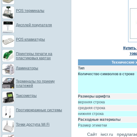
POS терминалы
Дисплей покупателя
POS клавиатуры
Купить 
тов
Принтеры печати на
пластиковых картах
Технические 
Ламинаторы
Тип
Количество символов в строке
Терминалы по приему
платежей
Таксометры
Размеры шрифта
верхняя строка
средняя строка
Противокражные системы
нижняя строка
Расходные материалы
Точки доступа Wi Fi
Размер этикетки
Сайт iwcr.ru предлаг