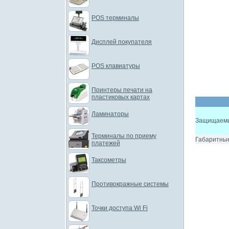
POS терминалы
Дисплей покупателя
POS клавиатуры
Принтеры печати на
пластиковых картах
Ламинаторы
Защищаемы
Терминалы по приему
Габаритны
платежей
Таксометры
Противокражные системы
Точки доступа Wi Fi