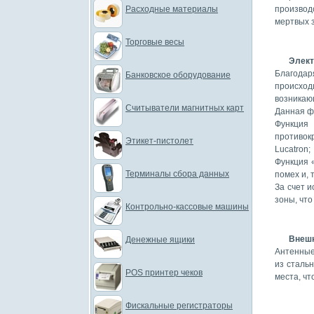
Расходные материалы
производ
мертвых 
Торговые весы
Элект
Благода
Банковское оборудование
происход
возникаю
Считыватели магнитных карт
Данная ф
Функция
противок
Этикет-пистолет
Lucatron;
Функция «
Терминалы сбора данных
помех и,
За счет и
зоны, чт
Контрольно-кассовые машины
Внешн
Денежные ящики
Антенные
из сталь
POS принтер чеков
места, чт
Фискальные регистраторы