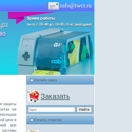
info@iwcr.ru
-80
Онлайн заказ
Заказать
ля защиты
ратах на
ебольших
ой цене и
Печать этикеток
кий круг
 системы