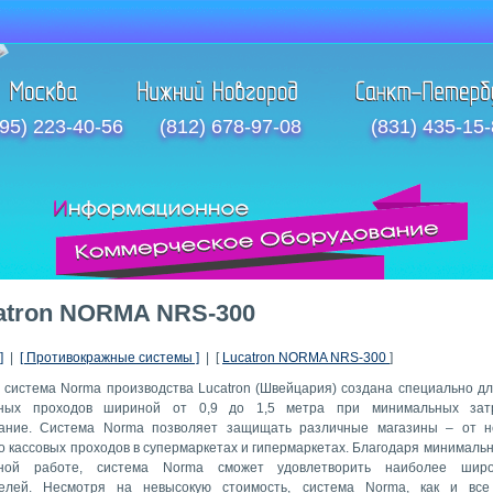
95) 223-40-56
(812) 678-97-08
(831) 435-15
atron NORMA NRS-300
]
|
[ Противокражные системы ]
| [
Lucatron NORMA NRS-300
]
 система Norma производства Lucatron (Швейцария) создана специально д
тных проходов шириной от 0,9 до 1,5 метра при минимальных зат
ание. Система Norma позволяет защищать различные магазины – от н
о кассовых проходов в супермаркетах и гипермаркетах. Благодаря минимальн
чной работе, система Norma сможет удовлетворить наиболее широ
телей. Несмотря на невысокую стоимость, система Norma, как и все