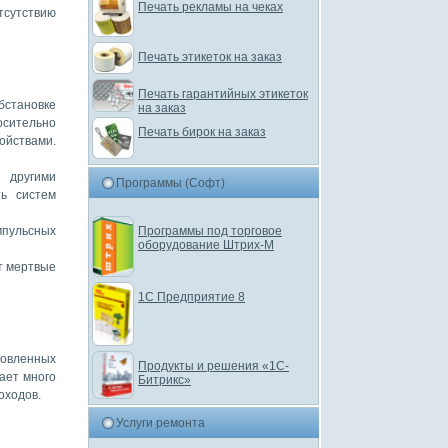
Печать рекламы на чеках
тсутствию
Печать этикеток на заказ
Печать гарантийных этикеток
становке
на заказ
осительно
Печать бирок на заказ
ойствами.
 другими
Программы (Софт)
ть систем
Программы под торговое
импульсных
оборудование Штрих-М
т мертвые
1С Предприятие 8
товленных
Продукты и решения «1С-
ает много
Битрикс»
оходов.
Услуги ремонта