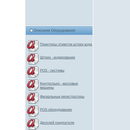
Описание Оборудования
Принтеры этикеток штрих кода
Штрих - кодирование
POS - системы
Контрольно - кассовые
машины
Фискальные регистраторы
POS оборудование
Дисплей покупателя