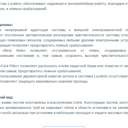
ства Lucatron, обеспечивает надежную и бесперебойную работу, благодаря о
зон, и ложных срабатываний.
роника:
ря непрерывной адаптации системы к внешней электромагнитной об
ит постоянная автоматическая регулировка чувствительности системы отн
щих помеховых сигналов, создаваемых любыми другими электронными устр
ункция позволяет предотвратить ложные срабатывания.
 «Beat Note» позволяет отстраиваться от помех, создаваемых
ражными системами и, тем самым, сохранить высокую чувствительнос
Click Filter» позволяет распознать отклик защитной бирки или этикетки от 
 тем самым, предотвратить ложные срабатывания;
спользования двухконтурной намотки антенн в системах Lucatron отсутствую
о позволяет защищать максимально широкие проходы.
ий вид:
 рамки систем изготовлены в классическом стиле. Конструкция систем, изго
ных хромированных труб не закрывает обзор в области установки и не заним
о особо актуально при установке в небольших проходах и защите кассовых пр