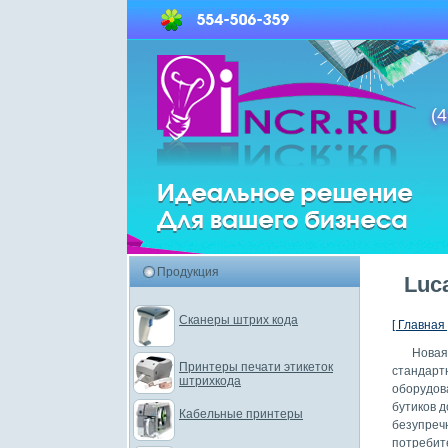
(4
Продукция
Luc
Сканеры штрих кода
[ Главная 
Новая
Принтеры печати этикеток
стандар
штрихкода
оборудов
бутиков д
Кабельные принтеры
безупре
потреби